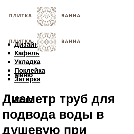
Дизайн
Кафель
Укладка
Поклейка
Меню
Затирка
Диаметр труб для
Меню
подвода воды в
душевую при