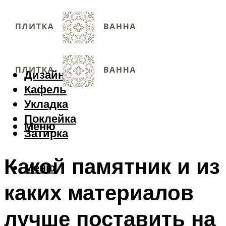
Дизайн
Кафель
Укладка
Поклейка
Меню
Затирка
Какой памятник и из
Меню
каких материалов
лучше поставить на