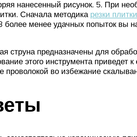
оряя нанесенный рисунок. 5. При не
литки. Сначала методика
резки плитк
3 более менее удачных попыток вы 
я струна предназначены для обработк
ование этого инструмента приведет к
те проволокой во избежание скалыва
веты