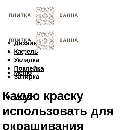
Дизайн
Кафель
Укладка
Поклейка
Меню
Затирка
Какую краску
Меню
использовать для
окрашивания