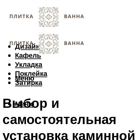
Дизайн
Кафель
Укладка
Поклейка
Меню
Затирка
Выбор и
Меню
самостоятельная
установка каминной