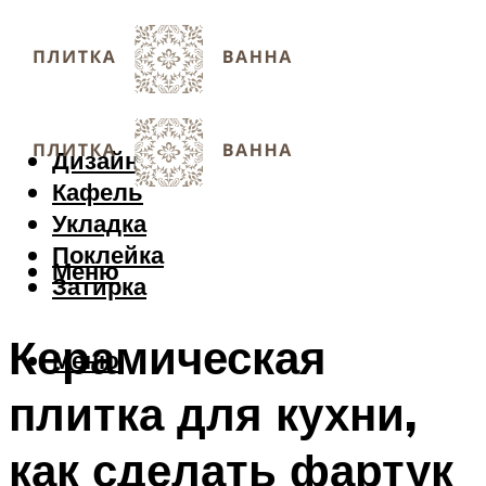
Дизайн
Кафель
Укладка
Поклейка
Меню
Затирка
Керамическая
Меню
плитка для кухни,
как сделать фартук