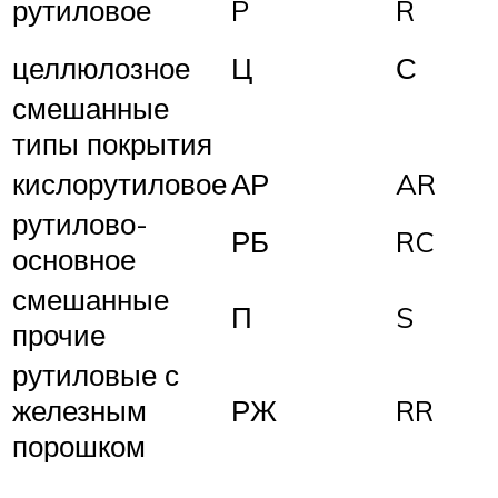
рутиловое
P
R
целлюлозное
Ц
С
смешанные
типы покрытия
кислорутиловое
АР
AR
рутилово-
РБ
RC
основное
смешанные
П
S
прочие
рутиловые с
железным
РЖ
RR
порошком