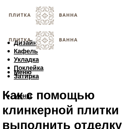
Дизайн
Кафель
Укладка
Поклейка
Меню
Затирка
Как с помощью
Меню
клинкерной плитки
выполнить отделку