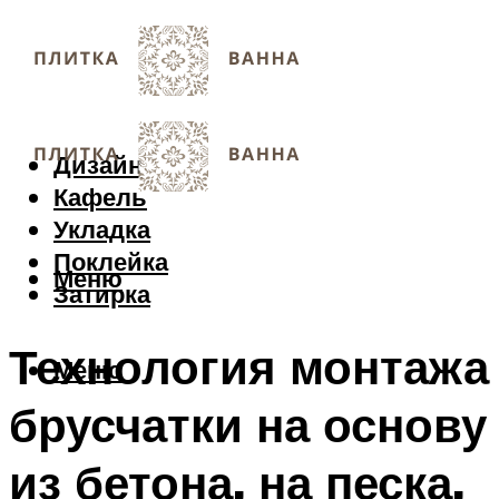
Дизайн
Кафель
Укладка
Поклейка
Меню
Затирка
Технология монтажа
Меню
брусчатки на основу
из бетона, на песка,