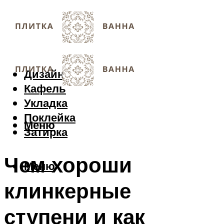
Дизайн
Кафель
Укладка
Поклейка
Меню
Затирка
Чем хороши
Меню
клинкерные
ступени и как