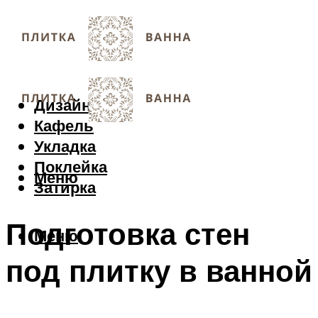
Дизайн
Кафель
Укладка
Поклейка
Меню
Затирка
Подготовка стен
Меню
под плитку в ванной