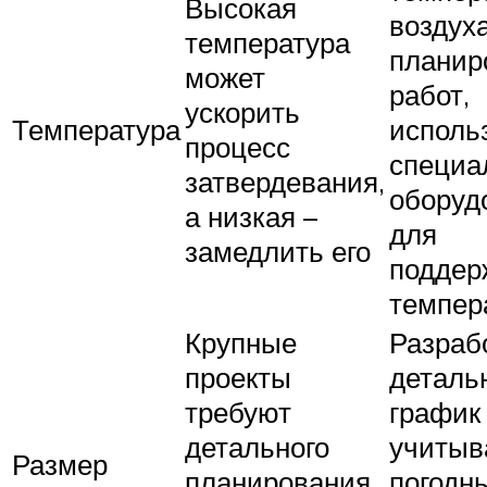
Высокая
воздух
температура
планир
может
работ,
ускорить
Температура
исполь
процесс
специа
затвердевания,
оборуд
а низкая –
для
замедлить его
поддер
темпер
Крупные
Разраб
проекты
деталь
требуют
график 
детального
учитыв
Размер
планирования,
погодн