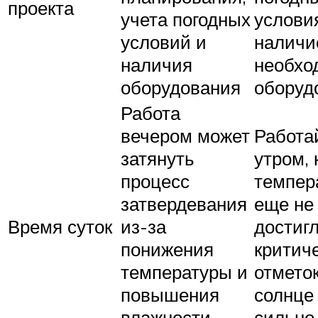
проекта
учета погодных
услови
условий и
наличи
наличия
необхо
оборудования
оборуд
Работа
вечером может
Работа
затянуть
утром, 
процесс
темпер
затвердевания
еще не
Время суток
из-за
достиг
понижения
критич
температуры и
отметок
повышения
солнце 
влажности
сильно