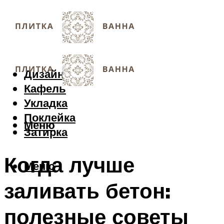
Дизайн
Кафель
Укладка
Поклейка
Меню
Затирка
Когда лучше
Меню
заливать бетон:
полезные советы