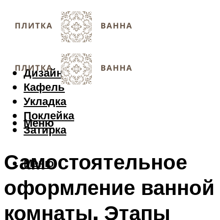
Дизайн
Кафель
Укладка
Поклейка
Меню
Затирка
Самостоятельное
Меню
оформление ванной
комнаты. Этапы