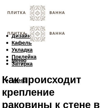
Дизайн
Кафель
Укладка
Поклейка
Меню
Затирка
Как происходит
Меню
крепление
раковины к стене в