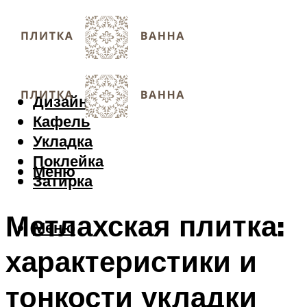
Дизайн
Кафель
Укладка
Поклейка
Меню
Затирка
Метлахская плитка:
Меню
характеристики и
тонкости укладки