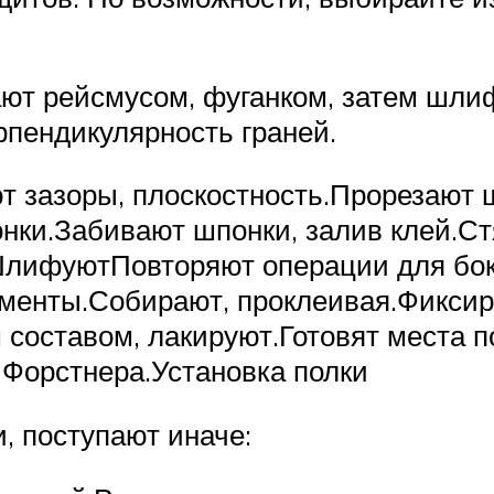
ают рейсмусом, фуганком, затем шл
рпендикулярность граней.
уют зазоры, плоскостность.Прорезаю
нки.Забивают шпонки, залив клей.С
.ШлифуютПовторяют операции для бо
гменты.Собирают, проклеивая.Фикси
составом, лакируют.Готовят места п
 Форстнера.Установка полки
, поступают иначе: