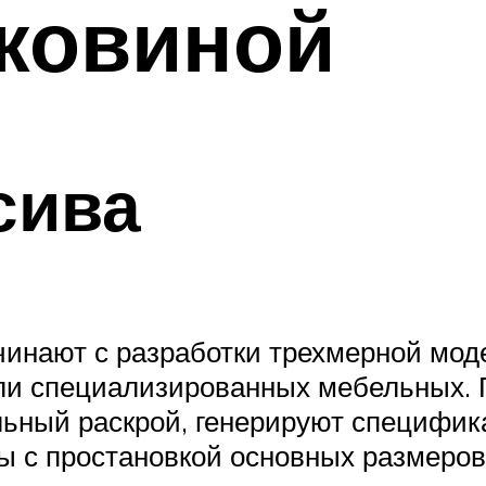
аковиной
сива
чинают с разработки трехмерной моде
ли специализированных мебельных.
ьный раскрой, генерируют специфика
ы с простановкой основных размеров