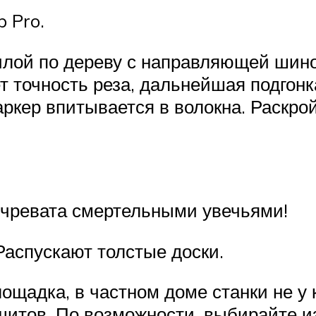
 Pro.
пилой по дереву с направляющей шин
т точность реза, дальнейшая подгонк
кер впитывается в волокна. Раскро
у чревата смертельными увечьями!
аспускают толстые доски.
ощадка, в частном доме станки не у 
щитов. По возможности, выбирайте и