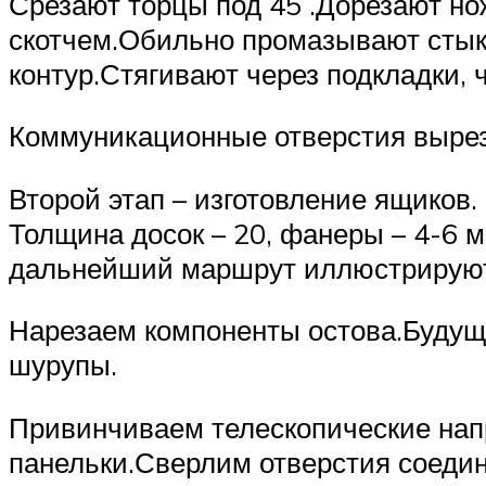
Срезают торцы под 45˚.Дорезают н
скотчем.Обильно промазывают стыки
контур.Стягивают через подкладки, 
Коммуникационные отверстия вырез
Второй этап – изготовление ящико
Толщина досок – 20, фанеры – 4-6 
дальнейший маршрут иллюстрируют
Нарезаем компоненты остова.Буду
шурупы.
Привинчиваем телескопические на
панельки.Сверлим отверстия соеди