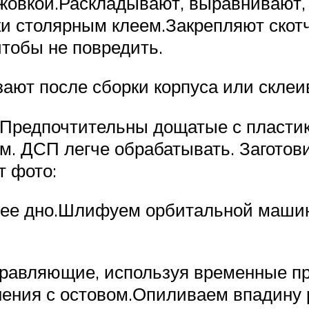
ожовкой.Раскладывают, выравнивают
 столярным клеем.Закрепляют скотч
чтобы не повредить.
ают после сборки корпуса или скле
в. Предпочтительны дощатые с плас
мм. ДСП легче обрабатывать. Загото
 фото:
щее дно.Шлифуем орбитальной машин
правляющие, используя временные п
нения с остовом.Опиливаем впадину