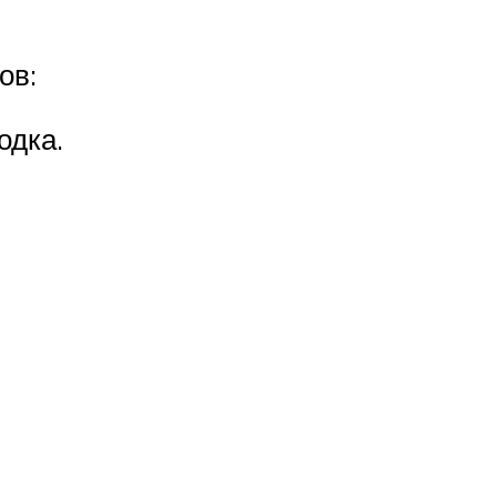
ов:
одка.