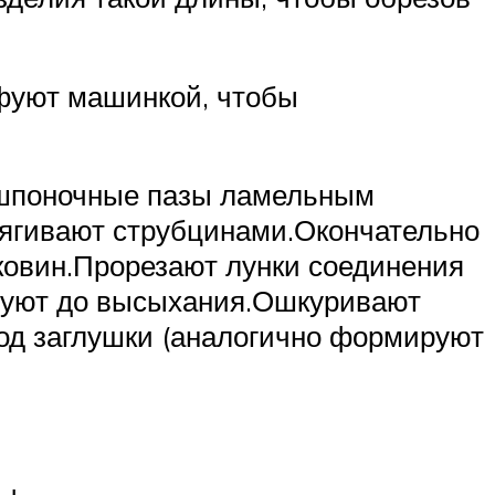
ифуют машинкой, чтобы
т шпоночные пазы ламельным
тягивают струбцинами.Окончательно
ковин.Прорезают лунки соединения
руют до высыхания.Ошкуривают
од заглушки (аналогично формируют