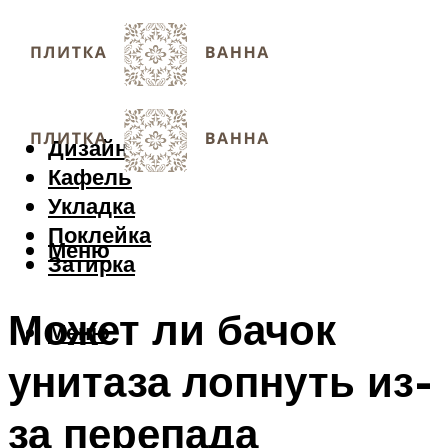
Дизайн
Кафель
Укладка
Поклейка
Меню
Затирка
Может ли бачок
Меню
унитаза лопнуть из-
за перепада