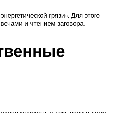
энергетической грязи». Для этого
вечами и чтением заговора.
твенные
одная мудрость о том, если в доме