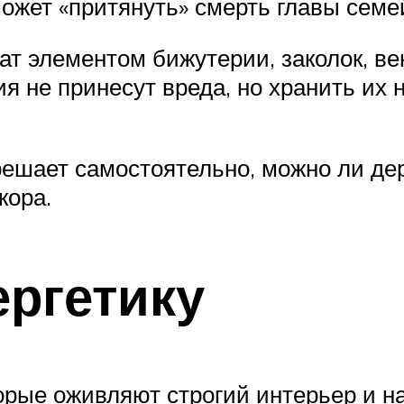
может «притянуть» смерть главы семе
т элементом бижутерии, заколок, вен
 не принесут вреда, но хранить их н
решает самостоятельно, можно ли де
кора.
ергетику
рые оживляют строгий интерьер и на