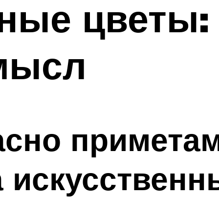
ные цветы:
мысл
асно приметам
 искусственн