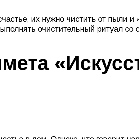
частье, их нужно чистить от пыли и «
ыполнять очистительный ритуал со с
имета «Искусс
стье в дом. Однако, что говорит нар