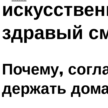
искусствен
здравый с
Почему, согл
держать дома