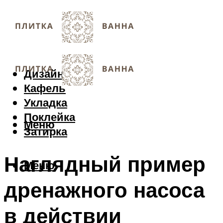
Дизайн
Кафель
Укладка
Поклейка
Меню
Затирка
Наглядный пример
Меню
дренажного насоса
в действии