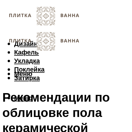
Дизайн
Кафель
Укладка
Поклейка
Меню
Затирка
Рекомендации по
Меню
облицовке пола
керамической