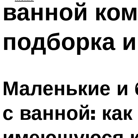
ванной ко
подборка и
Маленькие и
с ванной: ка
имеющуюся к