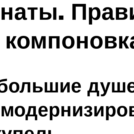
мнаты. Прав
 компоновк
 большие душ
к модернизиро
упель