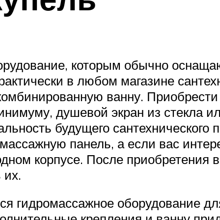
оборудование, которым обычно оснаща
рактически в любом магазине сантехн
комбинированную ванну. Приобрести 
минимуму, душевой экран из стекла и
льность будущего сантехнического п
омассажную панель, а если вас инте
дном корпусе. После приобретения в
 их.
ся гидромассажное оборудование для
полнительные крепления и ванну при