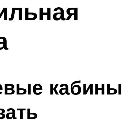
ильная
а
евые кабины
вать