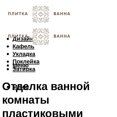
Дизайн
Кафель
Укладка
Поклейка
Меню
Затирка
Отделка ванной
Меню
комнаты
пластиковыми