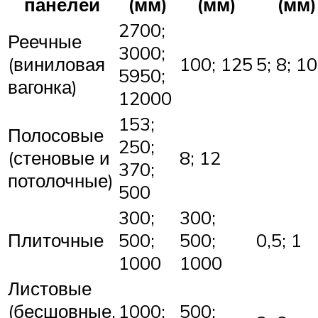
панелей
(мм)
(мм)
(мм)
2700;
Реечные
3000;
(виниловая
100; 125
5; 8; 10
5950;
вагонка)
12000
153;
Полосовые
250;
(стеновые и
8; 12
370;
потолочные)
500
300;
300;
Плиточные
500;
500;
0,5; 1
1000
1000
Листовые
(бесшовные,
1000;
500;