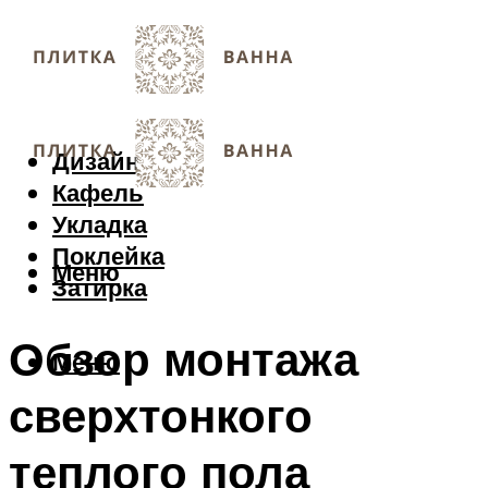
Дизайн
Кафель
Укладка
Поклейка
Меню
Затирка
Обзор монтажа
Меню
сверхтонкого
теплого пола