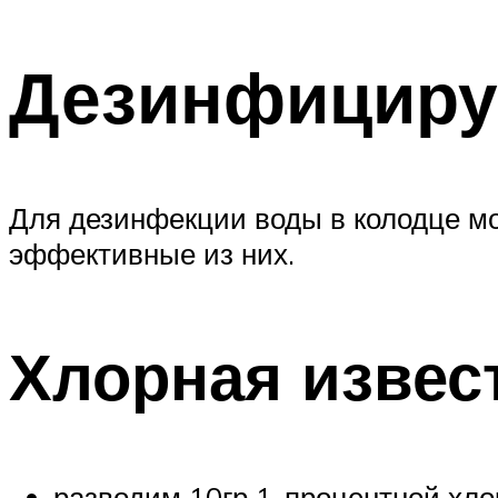
Дезинфициру
Для дезинфекции воды в колодце м
эффективные из них.
Хлорная извес
разводим 10гр 1-процентной хло