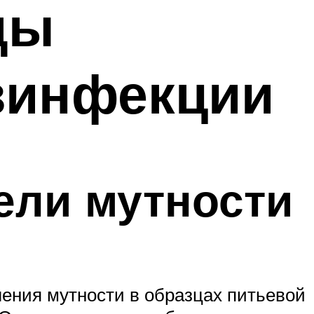
ды
зинфекции
ели мутности
ления мутности в образцах питьевой