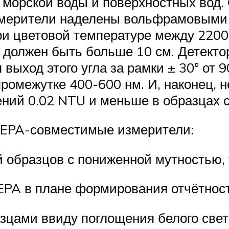
в, морской воды и поверхностных вод.
мерители наделены вольфрамовыми 
ри цветовой температуре между 2200
должен быть больше 10 см. Детектор
 выход этого угла за рамки ± 30° от 
ромежутке 400-600 нм. И, наконец, 
ений 0.02 NTU и меньше в образцах 
 EPA-совместимые измерители:
 образцов с пониженной мутностью, 
 EPA в плане формирования отчётнос
азцами ввиду поглощения белого свет