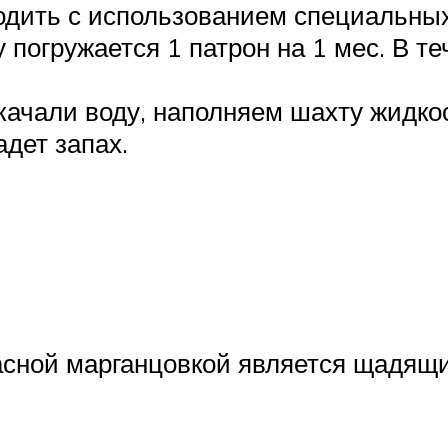
дить с использованием специальных 
 погружается 1 патрон на 1 мес. В т
ыкачали воду, наполняем шахту жидк
адет запах.
асной марганцовкой является щадящи