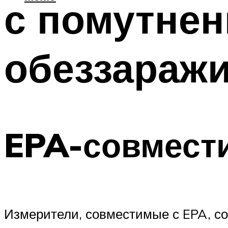
с помутнен
обеззараж
EPA-совмест
Измерители, совместимые с EPA, со