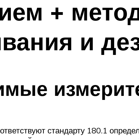
ием + мето
ивания и де
имые измерит
ответствуют стандарту 180.1 опреде