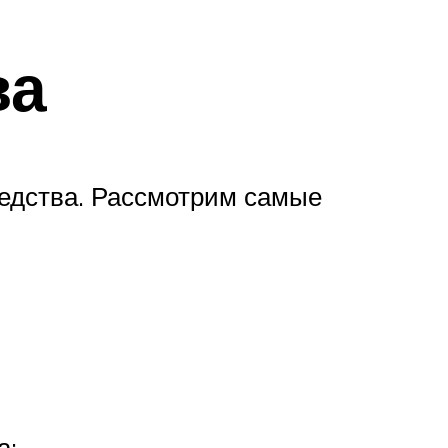
ва
едства. Рассмотрим самые
а;