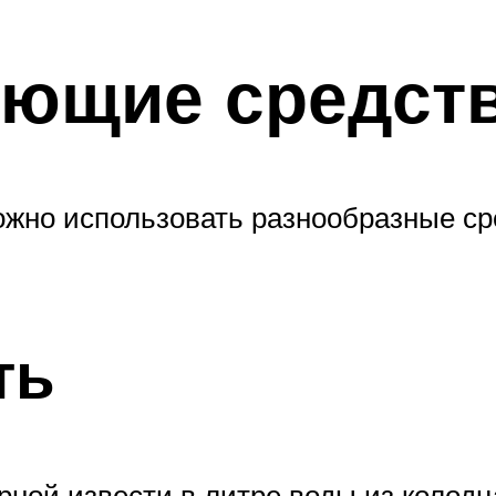
ющие средст
ожно использовать разнообразные ср
ть
рной извести в литре воды из колодц