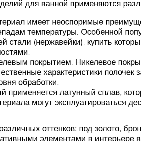
зделий для ванной применяются раз
ериал имеет неоспоримые преимущес
репадам температуры. Особенной поп
й стали (нержавейки), купить котор
остями.
левым покрытием. Никелевое покрыт
чественные характеристики полочек з
овня обработки.
ий применяется латунный сплав, кот
териала могут эксплуатироваться дес
зличных оттенков: под золото, брон
ативными элементами в интерьере в