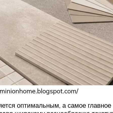
minionhome.blogspot.com/
яется оптимальным, а самое главно