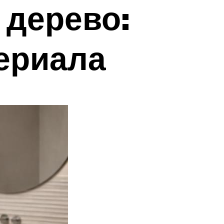
 дерево:
ериала