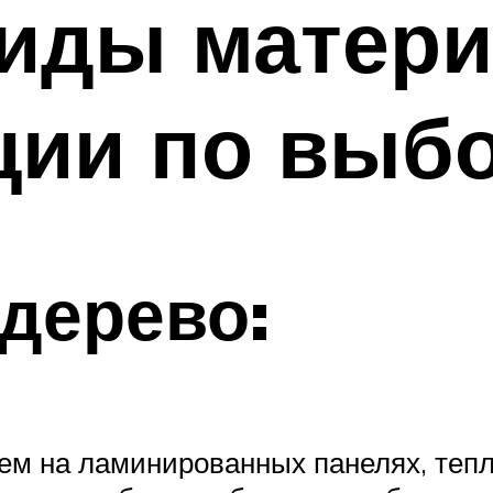
иды матери
ции по выб
дерево:
чем на ламинированных панелях, тепл