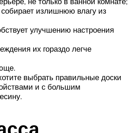
рьере, не только в ванной комнате;
о собирает излишнюю влагу из
обствует улучшению настроения
еждения их гораздо легче
юще.
 хотите выбрать правильные доски
войствами и с большим
есину.
асса