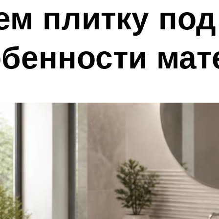
м плитку под
обенности мат