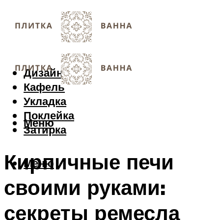
Дизайн
Кафель
Укладка
Поклейка
Меню
Затирка
Кирпичные печи
Меню
своими руками:
секреты ремесла