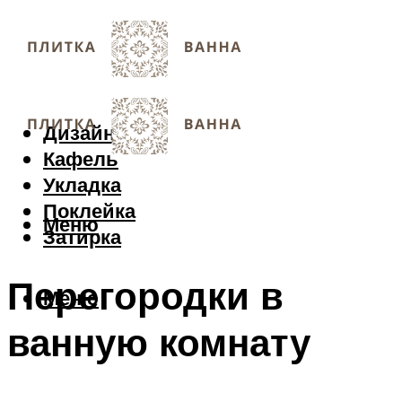
Дизайн
Кафель
Укладка
Поклейка
Меню
Затирка
Перегородки в
Меню
ванную комнату