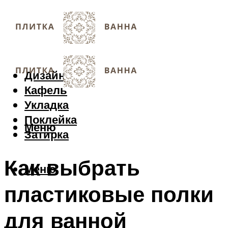
Дизайн
Кафель
Укладка
Поклейка
Меню
Затирка
Как выбрать
Меню
пластиковые полки
для ванной