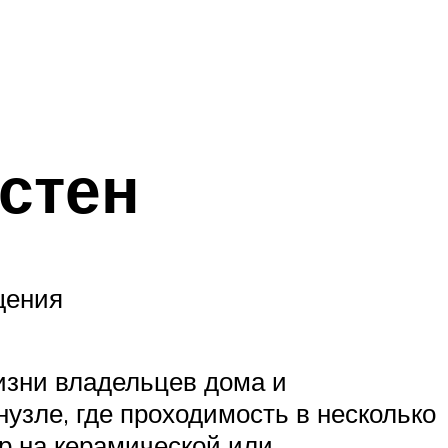
стен
щения
изни владельцев дома и
зле, где проходимость в несколько
р на керамической или