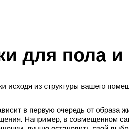
и для пола и 
ки исходя из структуры вашего поме
ависит в первую очередь от образа ж
ения. Например, в совмещенном сану
ещении, лучше остановить свой выбо