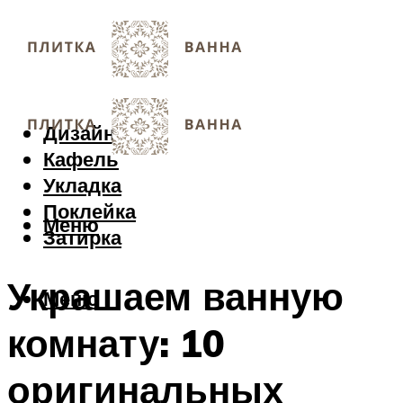
Дизайн
Кафель
Укладка
Поклейка
Меню
Затирка
Украшаем ванную
Меню
комнату: 10
оригинальных