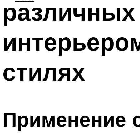
различных 
интерьеро
стилях
Применение с