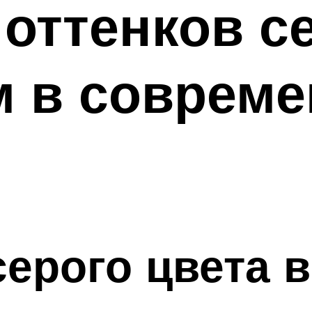
оттенков се
м в соврем
ерого цвета в