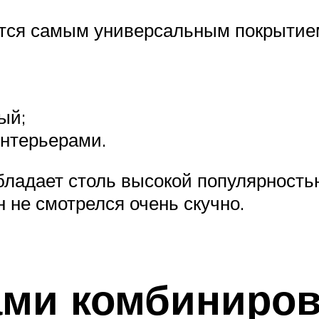
тся самым универсальным покрытием
ый;
интерьерами.
бладает столь высокой популярностью
н не смотрелся очень скучно.
ами комбиниров