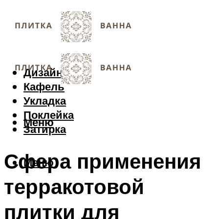
Дизайн
Кафель
Укладка
Поклейка
Меню
Затирка
Сфера применения
Меню
терракотовой
плитки для