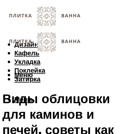
Дизайн
Кафель
Укладка
Поклейка
Меню
Затирка
Виды облицовки
Меню
для каминов и
печей, советы как