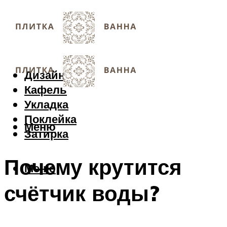
Дизайн
Кафель
Укладка
Поклейка
Меню
Затирка
Почему крутится
Меню
счётчик воды?