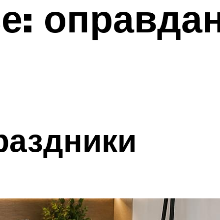
е: оправда
раздники