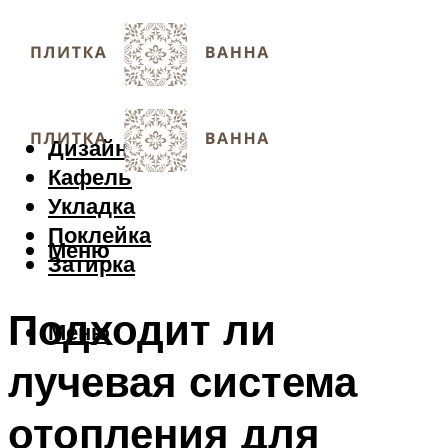
Дизайн
Кафель
Укладка
Поклейка
Меню
Затирка
Подходит ли
Меню
лучевая система
отопления для