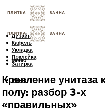
Дизайн
Кафель
Укладка
Поклейка
Меню
Затирка
Крепление унитаза к
Меню
полу: разбор 3-х
«правильных»