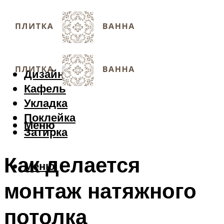
Дизайн
Кафель
Укладка
Поклейка
Меню
Затирка
Как делается
Меню
монтаж натяжного
потолка