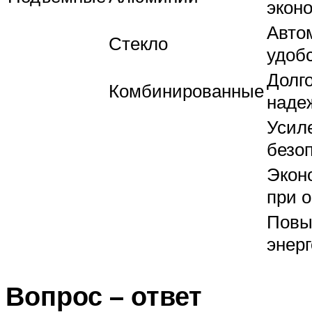
экон
Авто
Стекло
удоб
Долг
Комбинированные
наде
Усил
безо
Экон
при 
Повы
энер
Вопрос – ответ