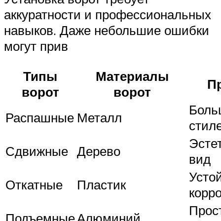
аккуратности и профессиональных
навыков. Даже небольшие ошибки
могут прив
Типы
Материалы
П
ворот
ворот
Боль
Распашные
Металл
стил
Эсте
Сдвижные
Дерево
вид
Усто
Откатные
Пластик
корр
Прос
Подъемные
Алюминий