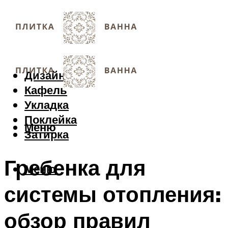
Дизайн
Кафель
Укладка
Поклейка
Меню
Затирка
Гребенка для
Меню
системы отопления:
обзор правил