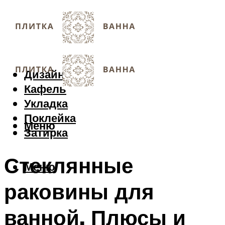
Дизайн
Кафель
Укладка
Поклейка
Меню
Затирка
Стеклянные
Меню
раковины для
ванной. Плюсы и