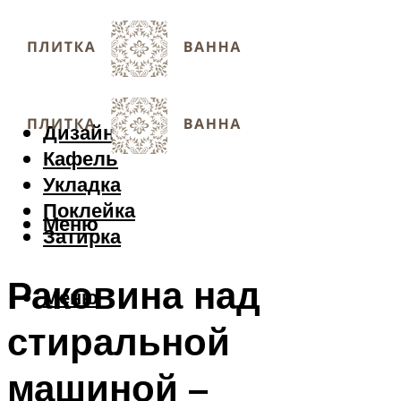
Дизайн
Кафель
Укладка
Поклейка
Меню
Затирка
Раковина над
Меню
стиральной
машиной –