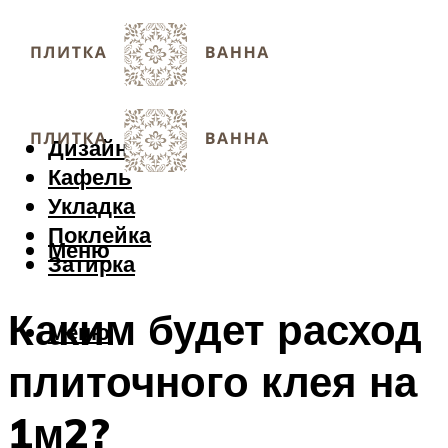
Дизайн
Кафель
Укладка
Поклейка
Меню
Затирка
Каким будет расход
Меню
плиточного клея на
1м2?