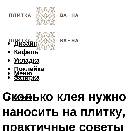
Дизайн
Кафель
Укладка
Поклейка
Меню
Затирка
Сколько клея нужно
Меню
наносить на плитку,
практичные советы