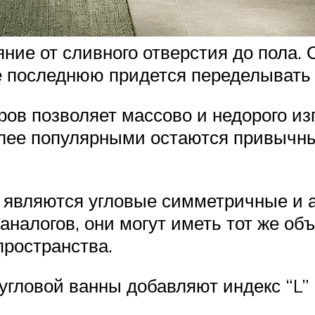
ние от сливного отверстия до пола.
че последнюю придется переделывать
ров позволяет массово и недорого и
более популярными остаются привычн
 являются угловые симметричные и
налогов, они могут иметь тот же объ
пространства.
гловой ванны добавляют индекс “L” (