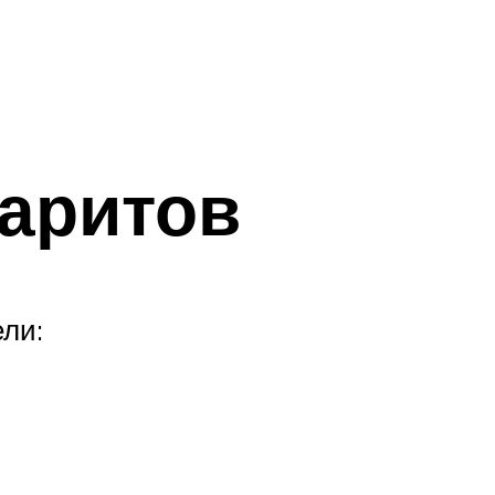
аритов
ли: