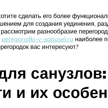
хотите сделать его более функциона
шением для создания уединения, ра
 рассмотрим разнообразие перегород
е
peregorodki-v-sanusel.ru
наиболее п
ерегородок вас интересуют?
для санузлов:
и и их особе