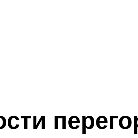
сти перего