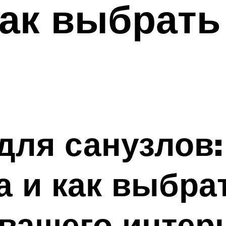
как выбрат
для санузлов:
 и как выбра
вашего интер