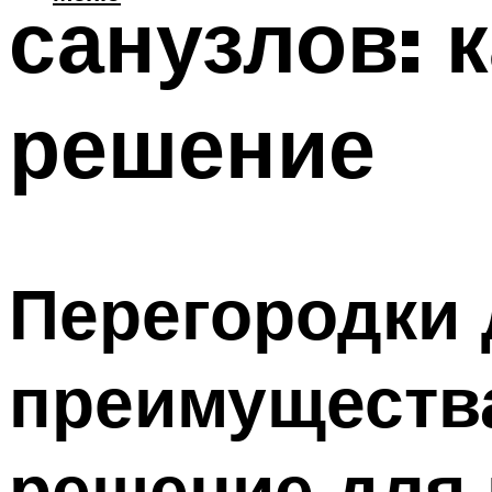
санузлов: 
решение
Перегородки 
преимущества
решение для 