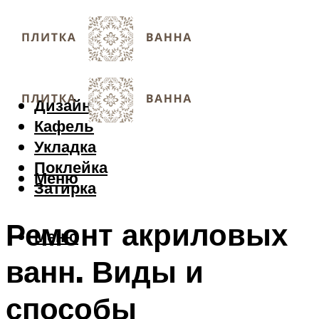
Дизайн
Кафель
Укладка
Поклейка
Меню
Затирка
Ремонт акриловых
Меню
ванн. Виды и
способы