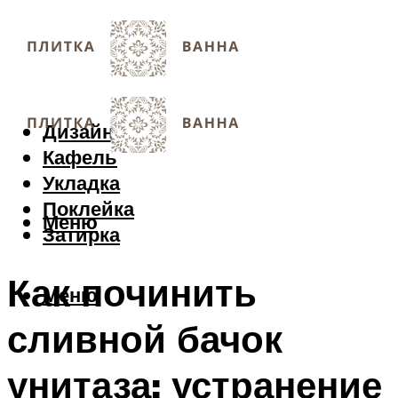
Дизайн
Кафель
Укладка
Поклейка
Меню
Затирка
Как починить
Меню
сливной бачок
унитаза: устранение