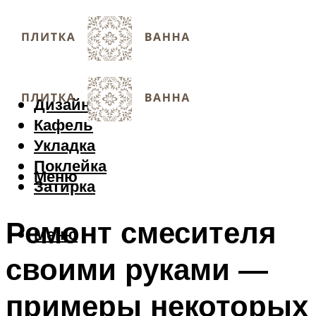
Дизайн
Кафель
Укладка
Поклейка
Меню
Затирка
Ремонт смесителя
Меню
своими руками —
примеры некоторых